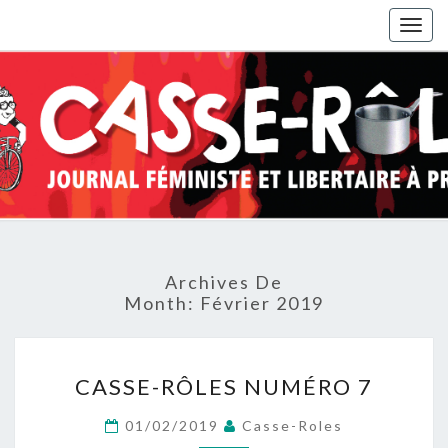
Togg
navig
Archives De
Month:
Février 2019
CASSE-
CASSE-RÔLES NUMÉRO 7
RÔLES
NUMÉRO
01/02/2019
Casse-Roles
7