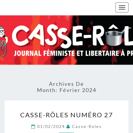
Togg
navig
Archives De
Month:
Février 2024
CASSE-
CASSE-RÔLES NUMÉRO 27
RÔLES
NUMÉRO
01/02/2024
Casse-Roles
27