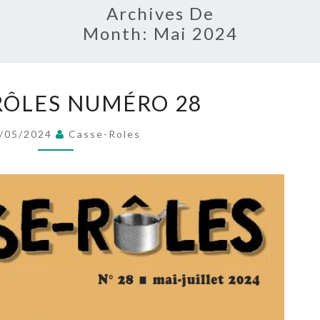
Archives De
Month:
Mai 2024
CASSE-
RÔLES NUMÉRO 28
RÔLES
NUMÉRO
/05/2024
Casse-Roles
28