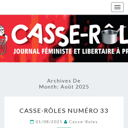
Togg
navig
Archives De
Month:
Août 2025
CASSE-
CASSE-RÔLES NUMÉRO 33
RÔLES
NUMÉRO
01/08/2025
Casse-Roles
33