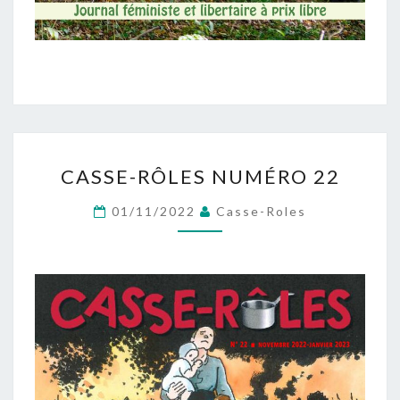
CASSE-
CASSE-RÔLES NUMÉRO 22
RÔLES
NUMÉRO
01/11/2022
Casse-Roles
22