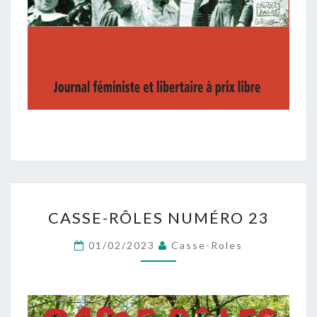
CASSE-
CASSE-RÔLES NUMÉRO 23
RÔLES
NUMÉRO
01/02/2023
Casse-Roles
23