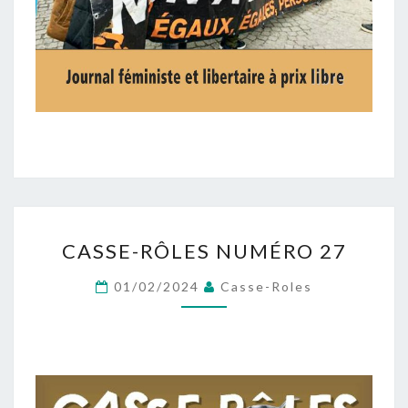
CASSE-
CASSE-RÔLES NUMÉRO 27
RÔLES
NUMÉRO
01/02/2024
Casse-Roles
27