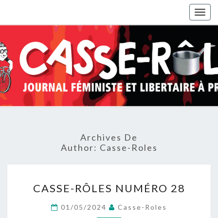
Togg
navig
Archives De
Author:
Casse-Roles
CASSE-
CASSE-RÔLES NUMÉRO 28
RÔLES
NUMÉRO
01/05/2024
Casse-Roles
28