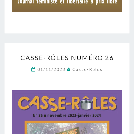
CASSE-
CASSE-RÔLES NUMÉRO 26
RÔLES
NUMÉRO
01/11/2023
Casse-Roles
26