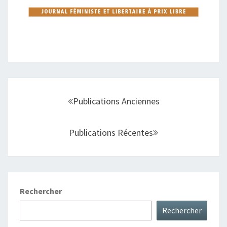
Navigation
au
Publications Anciennes
sein
des
Publications Récentes
articles
Rechercher
Rechercher