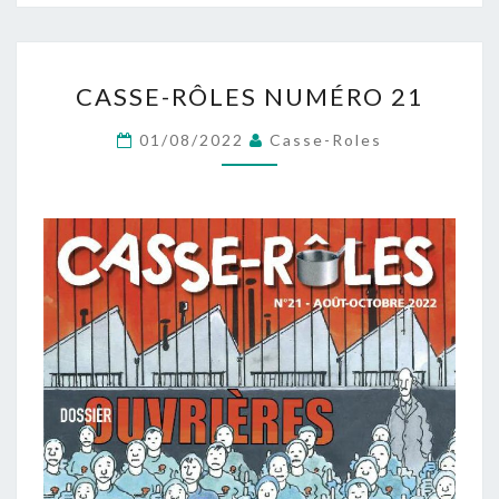
CASSE-
CASSE-RÔLES NUMÉRO 21
RÔLES
NUMÉRO
01/08/2022
Casse-Roles
21