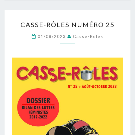
CASSE-
CASSE-RÔLES NUMÉRO 25
RÔLES
NUMÉRO
01/08/2023
Casse-Roles
25