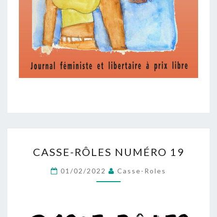
CASSE-
CASSE-RÔLES NUMÉRO 19
RÔLES
NUMÉRO
01/02/2022
Casse-Roles
19