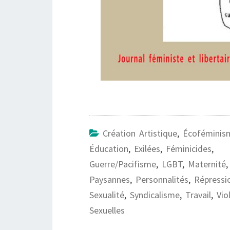
Création Artistique
,
Écoféminis
Éducation
,
Exilées
,
Féminicides
,
Guerre/pacifisme
,
LGBT
,
Maternité
,
Paysannes
,
Personnalités
,
Répressi
Sexualité
,
Syndicalisme
,
Travail
,
Vio
Sexuelles