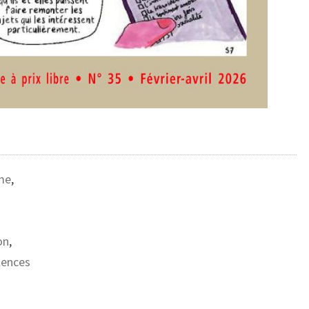
me
,
on
,
lences