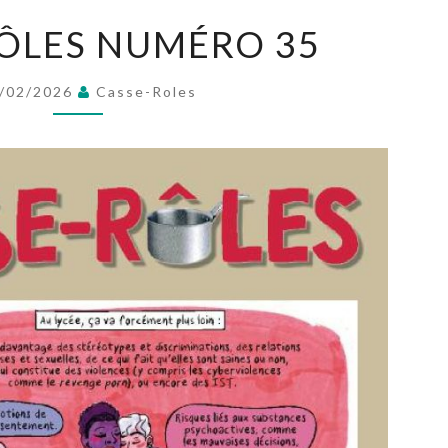
CASSE-
ÔLES NUMÉRO 35
RÔLES
NUMÉRO
/02/2026
Casse-Roles
35