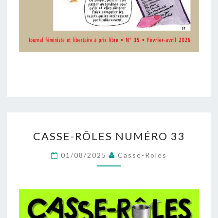
CASSE-
CASSE-RÔLES NUMÉRO 33
RÔLES
NUMÉRO
01/08/2025
Casse-Roles
33