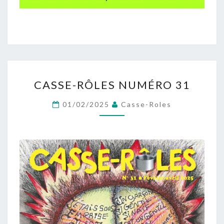
CASSE-
CASSE-RÔLES NUMÉRO 31
RÔLES
NUMÉRO
01/02/2025
Casse-Roles
31