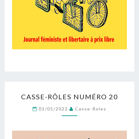
CASSE-
CASSE-RÔLES NUMÉRO 20
RÔLES
NUMÉRO
01/05/2022
Casse-Roles
20