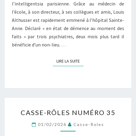
l’intelligentsia parisienne. Grâce au médecin de
l’école, à son directeur, à ses collègues et amis, Louis
Althusser est rapidement emmené à l’hôpital Sainte-
Anne. Déclaré « en état de démence au moment des
faits » par trois psychiatres, deux mois plus tard il
bénéficie d’un non-lieu.
…
LIRE LA SUITE
LIRE LA SUITE
CASSE-
CASSE-RÔLES NUMÉRO 35
RÔLES
NUMÉRO
01/02/2026
Casse-Roles
35