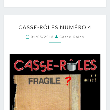
CASSE-
CASSE-RÔLES NUMÉRO 4
RÔLES
NUMÉRO
01/05/2018
Casse-Roles
4