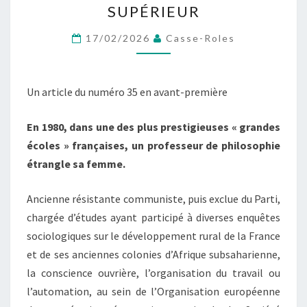
SUPÉRIEUR
LA
SEXUALITÉ
17/02/2026
Casse-Roles
ET
AU
Un article du numéro 35 en avant-première
GENRE
DANS
En 1980, dans une des plus prestigieuses « grandes
L’ENSEIGNEMENT
écoles » françaises, un professeur de philosophie
SUPÉRIEUR
étrangle sa femme.
Ancienne résistante communiste, puis exclue du Parti,
chargée d’études ayant participé à diverses enquêtes
sociologiques sur le développement rural de la France
et de ses anciennes colonies d’Afrique subsaharienne,
la conscience ouvrière, l’organisation du travail ou
l’automation, au sein de l’Organisation européenne