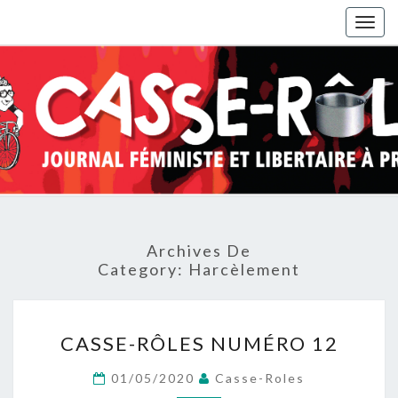
Togg
navig
Archives De
Category:
Harcèlement
CASSE-
CASSE-RÔLES NUMÉRO 12
RÔLES
NUMÉRO
01/05/2020
Casse-Roles
12