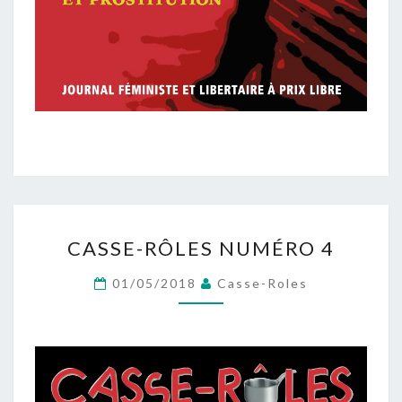
CASSE-
CASSE-RÔLES NUMÉRO 4
RÔLES
NUMÉRO
01/05/2018
Casse-Roles
4