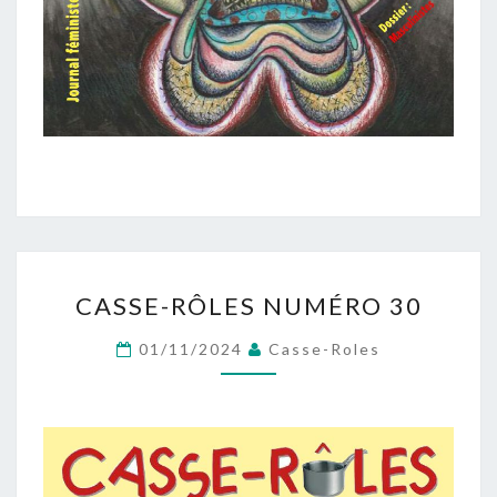
CASSE-
CASSE-RÔLES NUMÉRO 30
RÔLES
NUMÉRO
01/11/2024
Casse-Roles
30