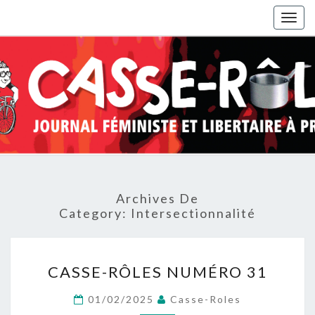
Togg
navig
Archives De
Category:
Intersectionnalité
CASSE-
CASSE-RÔLES NUMÉRO 31
RÔLES
NUMÉRO
01/02/2025
Casse-Roles
31