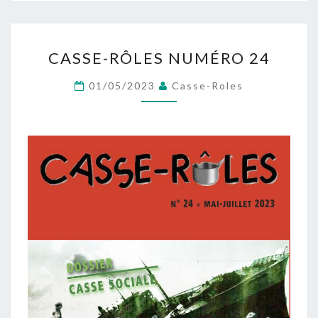
CASSE-
CASSE-RÔLES NUMÉRO 24
RÔLES
NUMÉRO
01/05/2023
Casse-Roles
24