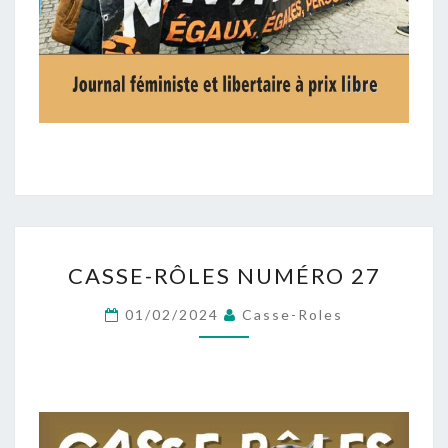
CASSE-
CASSE-RÔLES NUMÉRO 27
RÔLES
NUMÉRO
01/02/2024
Casse-Roles
27