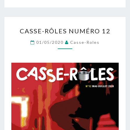
CASSE-
CASSE-RÔLES NUMÉRO 12
RÔLES
NUMÉRO
01/05/2020
Casse-Roles
12