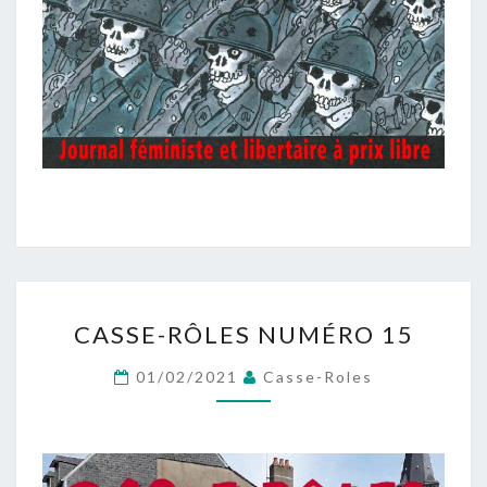
CASSE-
CASSE-RÔLES NUMÉRO 15
RÔLES
NUMÉRO
01/02/2021
Casse-Roles
15