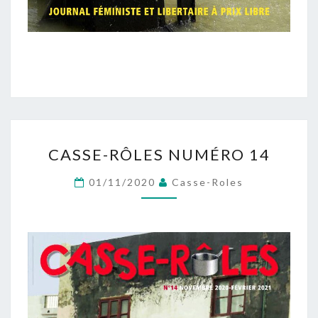
CASSE-
CASSE-RÔLES NUMÉRO 14
RÔLES
NUMÉRO
01/11/2020
Casse-Roles
14