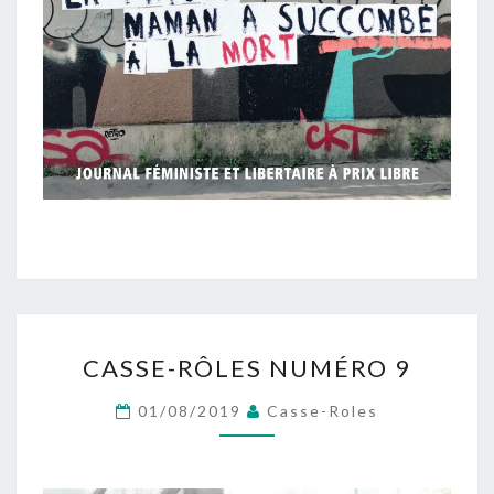
CASSE-
CASSE-RÔLES NUMÉRO 9
RÔLES
NUMÉRO
01/08/2019
Casse-Roles
9