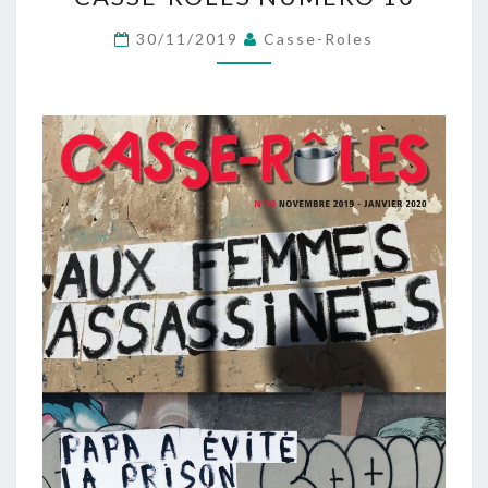
RÔLES
NUMÉRO
30/11/2019
Casse-Roles
10