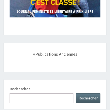
Navigation
au
Publications Anciennes
sein
des
articles
Rechercher
Rechercher