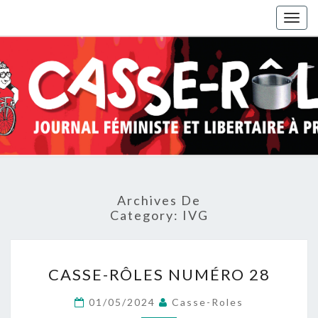
Togg
navig
Archives De
Category:
IVG
CASSE-
CASSE-RÔLES NUMÉRO 28
RÔLES
NUMÉRO
01/05/2024
Casse-Roles
28