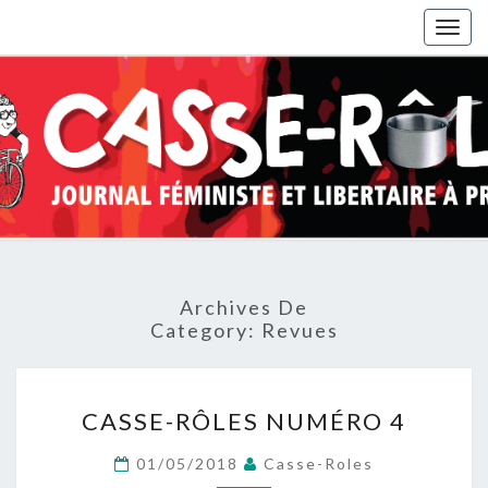
Togg
navig
Archives De
Category:
Revues
CASSE-
CASSE-RÔLES NUMÉRO 4
RÔLES
NUMÉRO
01/05/2018
Casse-Roles
4