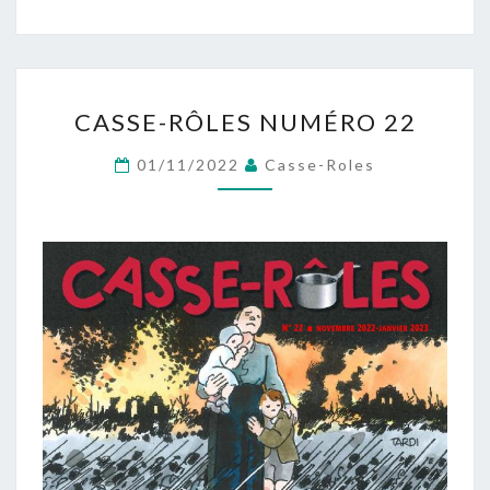
CASSE-
CASSE-RÔLES NUMÉRO 22
RÔLES
NUMÉRO
01/11/2022
Casse-Roles
22