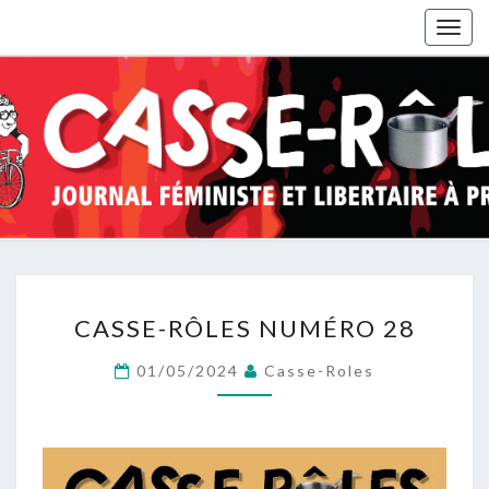
Togg
navig
CASSE-
CASSE-RÔLES NUMÉRO 28
RÔLES
NUMÉRO
01/05/2024
Casse-Roles
28