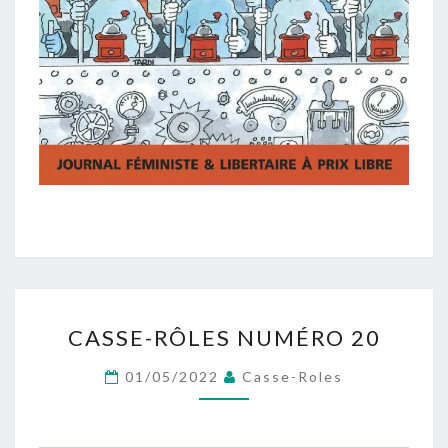
CASSE-
CASSE-RÔLES NUMÉRO 20
RÔLES
NUMÉRO
01/05/2022
Casse-Roles
20