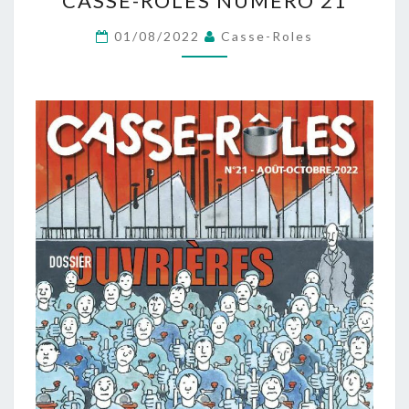
CASSE-RÔLES NUMÉRO 21
RÔLES
NUMÉRO
01/08/2022
Casse-Roles
21