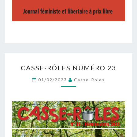
CASSE-
CASSE-RÔLES NUMÉRO 23
RÔLES
NUMÉRO
01/02/2023
Casse-Roles
23