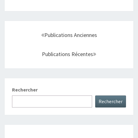
Navigation
au
Publications Anciennes
sein
des
Publications Récentes
articles
Rechercher
Rechercher