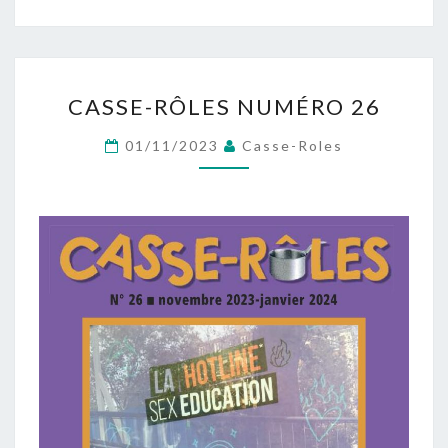
CASSE-
CASSE-RÔLES NUMÉRO 26
RÔLES
NUMÉRO
01/11/2023
Casse-Roles
26