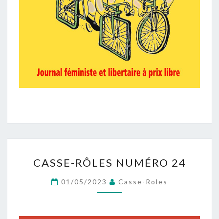
CASSE-
CASSE-RÔLES NUMÉRO 24
RÔLES
NUMÉRO
01/05/2023
Casse-Roles
24