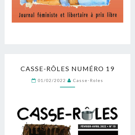
CASSE-
CASSE-RÔLES NUMÉRO 19
RÔLES
NUMÉRO
01/02/2022
Casse-Roles
19