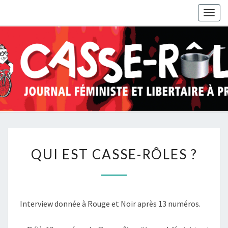
Togg
navig
QUI
QUI EST CASSE-RÔLES ?
EST
CASSE-
RÔLES
?
Interview donnée à Rouge et Noir après 13 numéros.